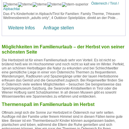
Österreich / Tirol /
Alpbachtal
Das 4*s Kinderhotel in Alpbach/Tirol für Familien: Family Therme, 7Heaven
Wellnessbereich „adults only“, 4 Outdoor-Spielplätze, direkt an der Piste...
Weitere Infos
Anfrage stellen
Möglichkeiten im Familienurlaub – der Herbst von seiner
schönsten Seite
Die Herbstzeit ist für einen Familienurlaub sehr von Vorteil. Es ist nicht so
brütend heiß wie im Hochsommer und noch nicht so kalt wie im Winter. Perfekt,
um an schönen Herbsttagen die Natur zu erkunden und bei Schlechtwetter
eine gemütliche Liege in einer von Österreichs Thermen zu frequentieren.
Wanderungen, Radtouren und Spaziergänge unter der lauen Herbstsonne
erfreuen das Gemüt und die Gesundheit zugleich. Bei Regenwetter finden Sie
in Österreich viele weitere Möglichkeiten – besuchen Sie beispielsweise das
Spielzeugmuseum Salzburg, die Swarovski-Kristallwelten in Tirol oder die
Wiener Hofburg samt Schatzkammer. In all diesen Museen gibt es sowohl
Wissenswertes wie Spannendes zu erfahren und entdecken.
Thermenspaß im Familienurlaub im Herbst
Oftmals zeigt sich die Sonne zur Herbstzeit in Österreich nur sehr selten.
Ausflüge mit der Familie unter freiem Himmel sind in diesen Fällen keine gute
Idee. Besser ist ein Thermenbesuch! Kinder können ausgelassen baden,
plantschen und toben, während die Eltern die Ruhe genießen und sich
entspannen können. Hier ein paar der Thermen in Österreich für Ihren