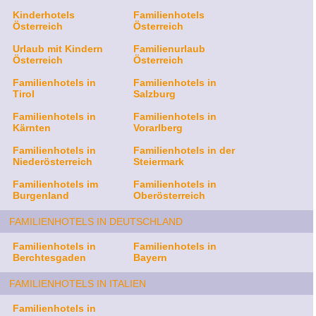
Kinderhotels
Familienhotels
Österreich
Österreich
Urlaub mit Kindern
Familienurlaub
Österreich
Österreich
Familienhotels in
Familienhotels in
Tirol
Salzburg
Familienhotels in
Familienhotels in
Kärnten
Vorarlberg
Familienhotels in
Familienhotels in der
Niederösterreich
Steiermark
Familienhotels im
Familienhotels in
Burgenland
Oberösterreich
FAMILIENHOTELS IN DEUTSCHLAND
Familienhotels in
Familienhotels in
Berchtesgaden
Bayern
FAMILIENHOTELS IN ITALIEN
Familienhotels in