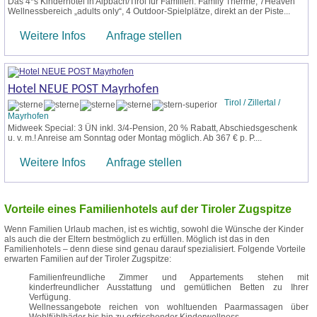
Das 4*s Kinderhotel in Alpbach/Tirol für Familien: Family Therme, 7Heaven
Wellnessbereich „adults only“, 4 Outdoor-Spielplätze, direkt an der Piste...
Weitere Infos
Anfrage stellen
Hotel NEUE POST Mayrhofen
Tirol / Zillertal /
Mayrhofen
Midweek Special: 3 ÜN inkl. 3/4-Pension, 20 % Rabatt, Abschiedsgeschenk
u. v. m.! Anreise am Sonntag oder Montag möglich. Ab 367 € p. P....
Weitere Infos
Anfrage stellen
Vorteile eines Familienhotels auf der Tiroler Zugspitze
Wenn Familien Urlaub machen, ist es wichtig, sowohl die Wünsche der Kinder
als auch die der Eltern bestmöglich zu erfüllen. Möglich ist das in den
Familienhotels – denn diese sind genau darauf spezialisiert. Folgende Vorteile
erwarten Familien auf der Tiroler Zugspitze:
Familienfreundliche Zimmer und Appartements stehen mit
kinderfreundlicher Ausstattung und gemütlichen Betten zu Ihrer
Verfügung.
Wellnessangebote reichen von wohltuenden Paarmassagen über