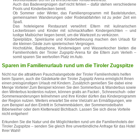
Wohlfühlbäder bis hin zu erfrischender Kinderwellness.
Auch das Badevergnügen darf nicht fehlen – dafür stehen verschiedene
Pools und Kinderbecken bereit.
Ob Sommer oder Winter, das Familienprogramm mit Bastelstunden,
gemeinsamen Wanderungen oder Rodelabfahrten ist zu jeder Zeit ein
Spaß.
Das hoteleigene Restaurant verwöhnt Eltern mit kulinarischen
Leckerbissen und Kinder mit schmackhaften Kindergerichten – und
lustige Malbücher liegen bereit, um die Wartezeit zu verkürzen.
Spielplätze, Spielräume und Kinderbetreuung machen den Urlaub für
die kleinen Gäste zum spielerischen Vergnügen.
Hochstühle, Babyphone, Kinderwägen und Wasserkocher bieten die
Familienhotels der Tiroler Zugspitz-Arena für die Eltern zum Verleih –
somit sparen Sie wertvollen Platz im Auto.
Sparen im Familienurlaub rund um die Tiroler Zugspitze
Nicht nur die attraktiven Pauschalangebote der Tiroler Familienhotels helfen
beim Sparen, auch die Gästekarte der Tiroler Zugspitz Arena ermöglicht Ihnen
einen preisgünstigen Urlaub mit Kindern. Zusätzlich genießen Sie dabei eine
Menge Vorteile! Zum Beispiel können Sie den Sommerbus & Wanderbus sowie
den Winterbus kostenlos nutzen, können gratis an Fackel-, Schneeschuh- oder
Sommerwanderungen teilnehmen und Ihre Kinder dürfen das Kinderprogramm
der Region nutzen. Weiters erwartet Sie eine Vielzahl an Ermäßigungen, wie
zum Beispiel auf den Eintritt in Schwimmbädern, der Sommerrodelbahn
Biberweiher oder dem Kletterwald Bichlbach. Lassen Sie sich diese Vorteile
nicht entgehen!
Erkunden Sie die Natur und die Möglichkeiten rund um die Familienhotels der
Tiroler Zugspitze – senden Sie gleich Ihre unverbindliche Anfrage für das Hotel
Ihrer Wahl!