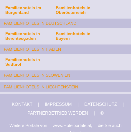
Familienhotels im
Familienhotels in
Burgenland
Oberösterreich
FAMILIENHOTELS IN DEUTSCHLAND
Familienhotels in
Familienhotels in
Berchtesgaden
Bayern
FAMILIENHOTELS IN ITALIEN
Familienhotels in
Südtirol
FAMILIENHOTELS IN SLOWENIEN
FAMILIENHOTELS IN LIECHTENSTEIN
KONTAKT
|
IMPRESSUM
|
DATENSCHUTZ
|
PARTNERBETRIEB WERDEN
|
©
Weitere Portale von
www.Hotelportale.at,
die Sie auch