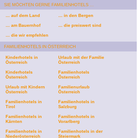
SIE MÖCHTEN GERNE FAMILIENHOTELS …
… auf dem Land
… in den Bergen
… am Bauernhof
… die preiswert sind
… die wir empfehlen
FAMILIENHOTELS IN ÖSTERREICH
Kinderhotels in
Urlaub mit der Familie
Österreich
Österreich
Kinderhotels
Familienhotels
Österreich
Österreich
Urlaub mit Kindern
Familienurlaub
Österreich
Österreich
Familienhotels in
Familienhotels in
Tirol
Salzburg
Familienhotels in
Familienhotels in
Kärnten
Vorarlberg
Familienhotels in
Familienhotels in der
Niederösterreich
Steiermark